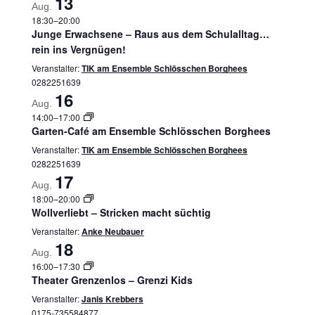
13
Aug.
18:30
–
20:00
Junge Erwachsene – Raus aus dem Schulalltag…
rein ins Vergnügen!
Veranstalter:
TIK am Ensemble Schlösschen Borghees
0282251639
16
Aug.
14:00
–
17:00
Garten-Café am Ensemble Schlösschen Borghees
Veranstalter:
TIK am Ensemble Schlösschen Borghees
0282251639
17
Aug.
18:00
–
20:00
Wollverliebt – Stricken macht süchtig
Veranstalter:
Anke Neubauer
18
Aug.
16:00
–
17:30
Theater Grenzenlos – Grenzi Kids
Veranstalter:
Janis Krebbers
0175-735584877