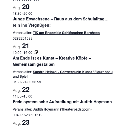
20
Aug.
18:30
–
20:00
Junge Erwachsene – Raus aus dem Schulalltag…
rein ins Vergnügen!
Veranstalter:
TIK am Ensemble Schlösschen Borghees
0282251639
21
Aug.
10:00
–
16:00
Am Ende ist es Kunst – Kreative Köpfe –
Gemeinsam gestalten
Veranstalter:
Sandra Heinzel - Schwerpunkt Kunst / Figurenbau
und Spiel
0160- 94 83 30 53
22
Aug.
11:00
–
15:00
Freie systemische Aufstellung mit Judith Hoymann
Veranstalter:
Judith Hoymann (Theaterpädagogin)
0049-1628 601612
23
Aug.