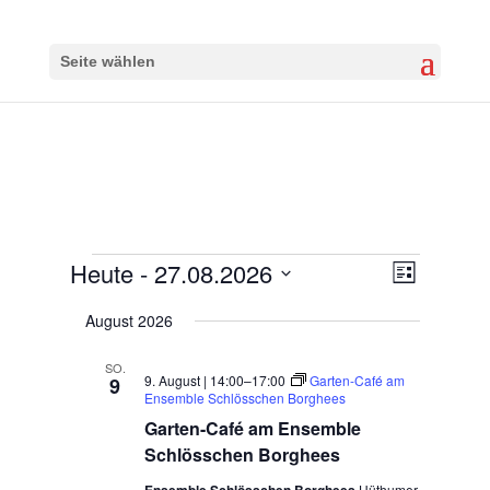
Seite wählen
Veranstaltungen
Heute
 - 
27.08.2026
Ansichten-
Veranstalt
Liste
Ansichten-
Navigation
Datum
Navigation
August 2026
wählen.
SO.
9. August | 14:00
–
17:00
Garten-Café am
9
Ensemble Schlösschen Borghees
Garten-Café am Ensemble
Schlösschen Borghees
Hüthumer