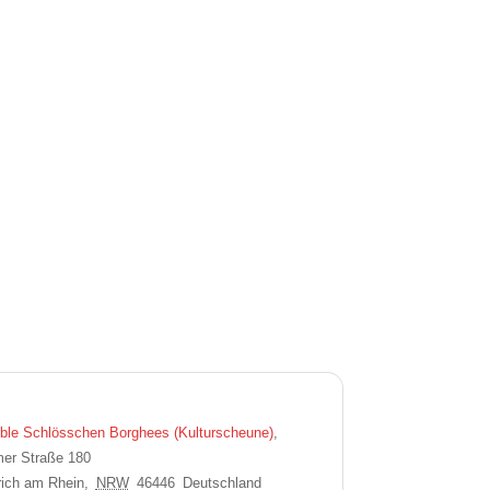
le Schlösschen Borghees (Kulturscheune)
,
er Straße 180
ich am Rhein
,
NRW
46446
Deutschland