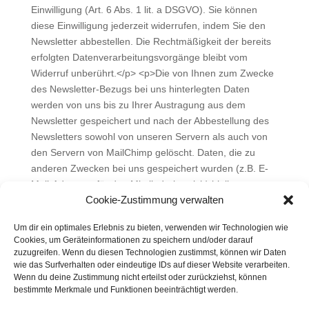
Einwilligung (Art. 6 Abs. 1 lit. a DSGVO). Sie können
diese Einwilligung jederzeit widerrufen, indem Sie den
Newsletter abbestellen. Die Rechtmäßigkeit der bereits
erfolgten Datenverarbeitungsvorgänge bleibt vom
Widerruf unberührt.</p> <p>Die von Ihnen zum Zwecke
des Newsletter-Bezugs bei uns hinterlegten Daten
werden von uns bis zu Ihrer Austragung aus dem
Newsletter gespeichert und nach der Abbestellung des
Newsletters sowohl von unseren Servern als auch von
den Servern von MailChimp gelöscht. Daten, die zu
anderen Zwecken bei uns gespeichert wurden (z.B. E-
Mail-Adressen für den Mitgliederbereich) bleiben
Cookie-Zustimmung verwalten
hiervon unberührt.</p> <p>Näheres entnehmen Sie den
Datenschutzbestimmungen von MailChimp unter: <a
Um dir ein optimales Erlebnis zu bieten, verwenden wir Technologien wie
href="https://mailchimp.com/legal/terms/"
Cookies, um Geräteinformationen zu speichern und/oder darauf
target="_blank">https://mailchimp.com/legal/terms/</a>.
zuzugreifen. Wenn du diesen Technologien zustimmst, können wir Daten
</p> <!-- [et_pb_line_break_holder] -->
wie das Surfverhalten oder eindeutige IDs auf dieser Website verarbeiten.
Wenn du deine Zustimmung nicht erteilst oder zurückziehst, können
bestimmte Merkmale und Funktionen beeinträchtigt werden.