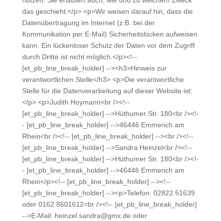
nutzen. Sie erläutert auch, wie und zu welchem Zweck
das geschieht.</p> <p>Wir weisen darauf hin, dass die
Datenübertragung im Internet (z.B. bei der
Kommunikation per E-Mail) Sicherheitslücken aufweisen
kann. Ein lückenloser Schutz der Daten vor dem Zugriff
durch Dritte ist nicht möglich.</p><!--
[et_pb_line_break_holder] --><h3>Hinweis zur
verantwortlichen Stelle</h3> <p>Die verantwortliche
Stelle für die Datenverarbeitung auf dieser Website ist:
</p> <p>Judith Hoymann<br /><!--
[et_pb_line_break_holder] -->Hüthumer Str. 180<br /><!-
- [et_pb_line_break_holder] -->46446 Emmerich am
Rhein<br /><!-- [et_pb_line_break_holder] --><br /><!--
[et_pb_line_break_holder] -->Sandra Heinzel<br /><!--
[et_pb_line_break_holder] -->Hüthumer Str. 180<br /><!-
- [et_pb_line_break_holder] -->46446 Emmerich am
Rhein</p><!-- [et_pb_line_break_holder] --><!--
[et_pb_line_break_holder] --><p>Telefon: 02822 51639
oder 0162 8601612<br /><!-- [et_pb_line_break_holder]
-->E-Mail: heinzel.sandra@gmx.de oder