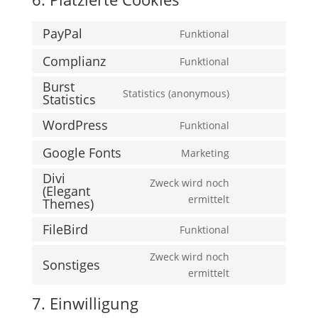
PayPal
Funktional
Consent
to
Complianz
Funktional
Consent
service
Burst
to
paypal
Statistics (anonymous)
Statistics
Consent
service
to
complianz
WordPress
Funktional
Consent
service
to
burst-
Google Fonts
Marketing
Consent
service
statistics
Divi
to
wordpress
Zweck wird noch
(Elegant
service
Consent
ermittelt
Themes)
google-
to
fonts
FileBird
Funktional
service
Consent
divi-
to
Zweck wird noch
Sonstiges
(elegant-
service
Consent
ermittelt
themes)
filebird
to
7. Einwilligung
service