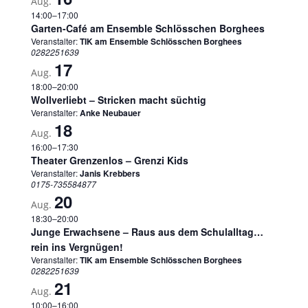
Aug.
14:00
–
17:00
Garten-Café am Ensemble Schlösschen Borghees
Veranstalter:
TIK am Ensemble Schlösschen Borghees
0282251639
17
Aug.
18:00
–
20:00
Wollverliebt – Stricken macht süchtig
Veranstalter:
Anke Neubauer
18
Aug.
16:00
–
17:30
Theater Grenzenlos – Grenzi Kids
Veranstalter:
Janis Krebbers
0175-735584877
20
Aug.
18:30
–
20:00
Junge Erwachsene – Raus aus dem Schulalltag…
rein ins Vergnügen!
Veranstalter:
TIK am Ensemble Schlösschen Borghees
0282251639
21
Aug.
10:00
–
16:00