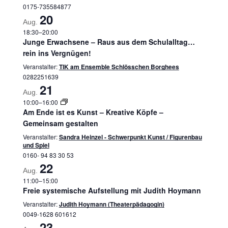
0175-735584877
20
Aug.
18:30
–
20:00
Junge Erwachsene – Raus aus dem Schulalltag…
rein ins Vergnügen!
Veranstalter:
TIK am Ensemble Schlösschen Borghees
0282251639
21
Aug.
10:00
–
16:00
Am Ende ist es Kunst – Kreative Köpfe –
Gemeinsam gestalten
Veranstalter:
Sandra Heinzel - Schwerpunkt Kunst / Figurenbau
und Spiel
0160- 94 83 30 53
22
Aug.
11:00
–
15:00
Freie systemische Aufstellung mit Judith Hoymann
Veranstalter:
Judith Hoymann (Theaterpädagogin)
0049-1628 601612
23