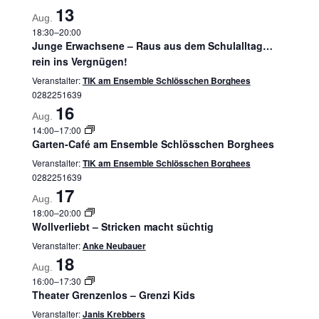
13
Aug.
18:30
–
20:00
Junge Erwachsene – Raus aus dem Schulalltag…
rein ins Vergnügen!
Veranstalter:
TIK am Ensemble Schlösschen Borghees
0282251639
16
Aug.
14:00
–
17:00
Garten-Café am Ensemble Schlösschen Borghees
Veranstalter:
TIK am Ensemble Schlösschen Borghees
0282251639
17
Aug.
18:00
–
20:00
Wollverliebt – Stricken macht süchtig
Veranstalter:
Anke Neubauer
18
Aug.
16:00
–
17:30
Theater Grenzenlos – Grenzi Kids
Veranstalter:
Janis Krebbers