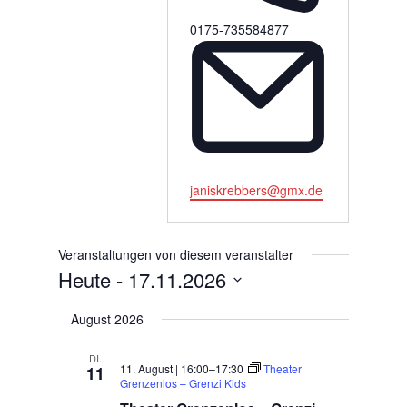
Telefon
0175-735584877
Email
janiskrebbers@gmx.de
Veranstaltungen von diesem veranstalter
Heute
 - 
17.11.2026
Datum
August 2026
wählen.
DI.
11. August | 16:00
–
17:30
Theater
11
Grenzenlos – Grenzi Kids