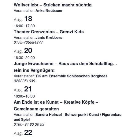
Wollverliebt – Stricken macht süchtig
Veranstalter:
Anke Neubauer
18
Aug.
16:00
–
17:30
Theater Grenzenlos – Grenzi Kids
Veranstalter:
Janis Krebbers
0175-735584877
20
Aug.
18:30
–
20:00
Junge Erwachsene – Raus aus dem Schulalltag…
rein ins Vergnügen!
Veranstalter:
TIK am Ensemble Schlösschen Borghees
0282251639
21
Aug.
10:00
–
16:00
Am Ende ist es Kunst – Kreative Köpfe –
Gemeinsam gestalten
Veranstalter:
Sandra Heinzel - Schwerpunkt Kunst / Figurenbau
und Spiel
0160- 94 83 30 53
22
Aug.