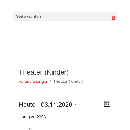
Seite wählen
Theater (Kinder)
Veranstaltungen
Theater (Kinder)
Veranstaltungen
Heute
 - 
03.11.2026
Ansichten-
Veranstalt
Liste
Ansichten-
Navigation
Datum
Navigation
August 2026
wählen.
DI.