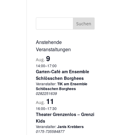
sum
Datenschutzerklärung
Cookie-Richtlinie (EU)
Anstehende
Veranstaltungen
9
Aug.
14:00
–
17:00
Garten-Café am Ensemble
Schlösschen Borghees
Veranstalter:
TIK am Ensemble
Schlösschen Borghees
0282251639
11
Aug.
16:00
–
17:30
Theater Grenzenlos – Grenzi
Kids
Veranstalter:
Janis Krebbers
0175-735584877