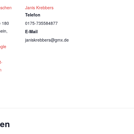
sschen
Janis Krebbers
Telefon
e 180
0175-735584877
ein
,
E-Mail
janiskrebbers@gmx.de
gle
t-
n
gen