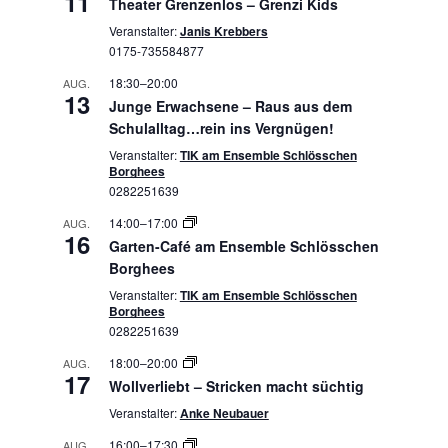
11
Theater Grenzenlos – Grenzi Kids
Veranstalter:
Janis Krebbers
0175-735584877
18:30
–
20:00
AUG.
13
Junge Erwachsene – Raus aus dem
Schulalltag…rein ins Vergnügen!
Veranstalter:
TIK am Ensemble Schlösschen
Borghees
0282251639
14:00
–
17:00
AUG.
16
Garten-Café am Ensemble Schlösschen
Borghees
Veranstalter:
TIK am Ensemble Schlösschen
Borghees
0282251639
18:00
–
20:00
AUG.
17
Wollverliebt – Stricken macht süchtig
Veranstalter:
Anke Neubauer
16:00
–
17:30
AUG.