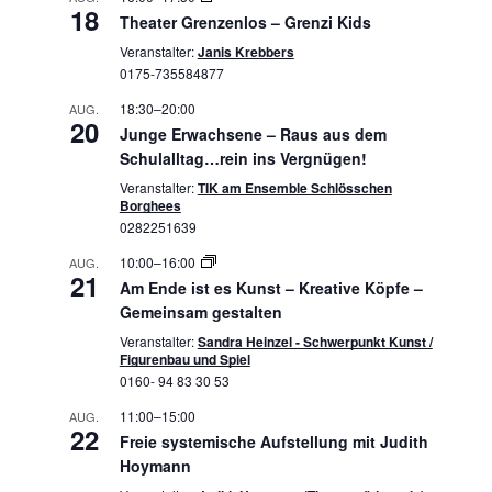
18
Theater Grenzenlos – Grenzi Kids
Veranstalter:
Janis Krebbers
0175-735584877
18:30
–
20:00
AUG.
20
Junge Erwachsene – Raus aus dem
Schulalltag…rein ins Vergnügen!
Veranstalter:
TIK am Ensemble Schlösschen
Borghees
0282251639
10:00
–
16:00
AUG.
21
Am Ende ist es Kunst – Kreative Köpfe –
Gemeinsam gestalten
Veranstalter:
Sandra Heinzel - Schwerpunkt Kunst /
Figurenbau und Spiel
0160- 94 83 30 53
11:00
–
15:00
AUG.
22
Freie systemische Aufstellung mit Judith
Hoymann