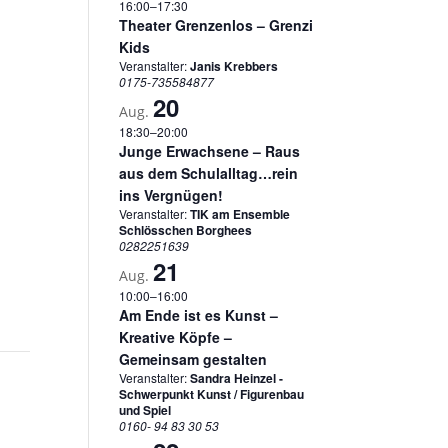
16:00
–
17:30
Theater Grenzenlos – Grenzi
Kids
Veranstalter:
Janis Krebbers
0175-735584877
20
Aug.
18:30
–
20:00
Junge Erwachsene – Raus
aus dem Schulalltag…rein
ins Vergnügen!
Veranstalter:
TIK am Ensemble
Schlösschen Borghees
0282251639
21
Aug.
10:00
–
16:00
Am Ende ist es Kunst –
Kreative Köpfe –
Gemeinsam gestalten
Veranstalter:
Sandra Heinzel -
Schwerpunkt Kunst / Figurenbau
und Spiel
0160- 94 83 30 53