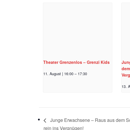
Theater Grenzenlos – Grenzi Kids
Jun
dem
11. August | 16:00
–
17:30
Ver
13. A
Junge Erwachsene – Raus aus dem S
rein ins Vergnügen!