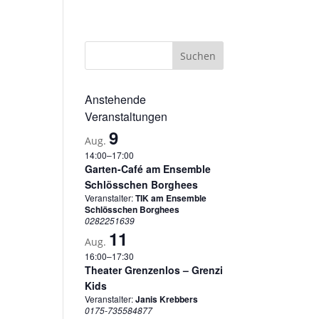
sum
Datenschutzerklärung
Cookie-Richtlinie (EU)
Anstehende
Veranstaltungen
9
Aug.
14:00
–
17:00
Garten-Café am Ensemble
Schlösschen Borghees
Veranstalter:
TIK am Ensemble
Schlösschen Borghees
0282251639
11
Aug.
16:00
–
17:30
Theater Grenzenlos – Grenzi
Kids
Veranstalter:
Janis Krebbers
0175-735584877