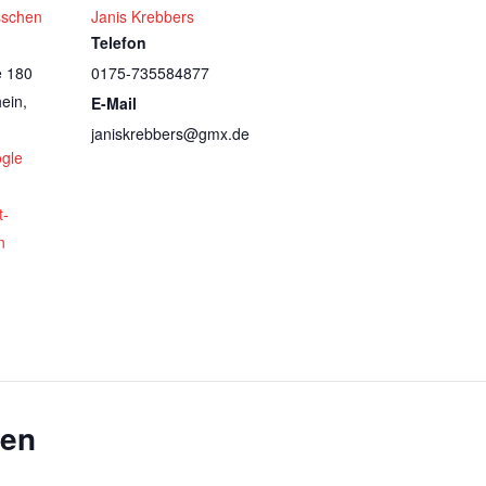
sschen
Janis Krebbers
Telefon
e 180
0175-735584877
ein
,
E-Mail
janiskrebbers@gmx.de
gle
t-
n
gen