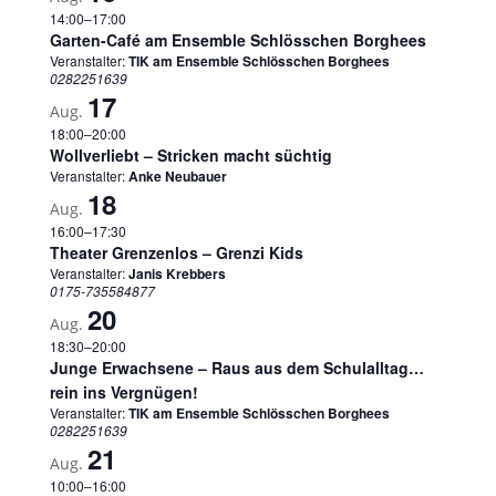
14:00
–
17:00
Garten-Café am Ensemble Schlösschen Borghees
Veranstalter:
TIK am Ensemble Schlösschen Borghees
0282251639
17
Aug.
18:00
–
20:00
Wollverliebt – Stricken macht süchtig
Veranstalter:
Anke Neubauer
18
Aug.
16:00
–
17:30
Theater Grenzenlos – Grenzi Kids
Veranstalter:
Janis Krebbers
0175-735584877
20
Aug.
18:30
–
20:00
Junge Erwachsene – Raus aus dem Schulalltag…
rein ins Vergnügen!
Veranstalter:
TIK am Ensemble Schlösschen Borghees
0282251639
21
Aug.
10:00
–
16:00