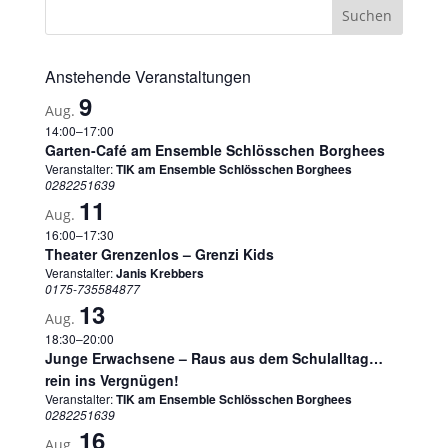
Anstehende Veranstaltungen
9
Aug.
14:00
–
17:00
Garten-Café am Ensemble Schlösschen Borghees
Veranstalter:
TIK am Ensemble Schlösschen Borghees
0282251639
11
Aug.
16:00
–
17:30
Theater Grenzenlos – Grenzi Kids
Veranstalter:
Janis Krebbers
0175-735584877
13
Aug.
18:30
–
20:00
Junge Erwachsene – Raus aus dem Schulalltag…
rein ins Vergnügen!
Veranstalter:
TIK am Ensemble Schlösschen Borghees
0282251639
16
Aug.