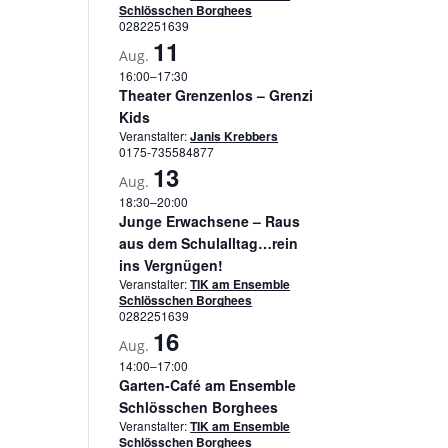
Schlösschen Borghees
0282251639
11
Aug.
16:00
–
17:30
Theater Grenzenlos – Grenzi
Kids
Veranstalter:
Janis Krebbers
0175-735584877
13
Aug.
18:30
–
20:00
Junge Erwachsene – Raus
aus dem Schulalltag…rein
ins Vergnügen!
Veranstalter:
TIK am Ensemble
Schlösschen Borghees
0282251639
16
Aug.
14:00
–
17:00
Garten-Café am Ensemble
Schlösschen Borghees
Veranstalter:
TIK am Ensemble
Schlösschen Borghees