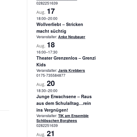
0282251639
17
Aug.
18:00
–
20:00
Wollverliebt – Stricken
macht süchtig
Veranstalter:
Anke Neubauer
18
Aug.
16:00
–
17:30
Theater Grenzenlos – Grenzi
Kids
Veranstalter:
Janis Krebbers
0175-735584877
20
Aug.
18:30
–
20:00
Junge Erwachsene – Raus
aus dem Schulalltag…rein
ins Vergnügen!
Veranstalter:
TIK am Ensemble
Schlösschen Borghees
0282251639
21
Aug.