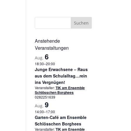
sum
Datenschutzerklärung
Cookie-Richtlinie (EU)
Anstehende
Veranstaltungen
6
Aug.
18:30
–
20:00
Junge Erwachsene – Raus
aus dem Schulalltag…rein
ins Vergnügen!
Veranstalter:
TIK am Ensemble
Schlösschen Borghees
0282251639
9
Aug.
14:00
–
17:00
Garten-Café am Ensemble
Schlösschen Borghees
Veranstalter:
TIK am Ensemble