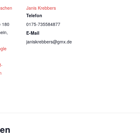
sschen
Janis Krebbers
Telefon
e 180
0175-735584877
ein
,
E-Mail
janiskrebbers@gmx.de
gle
t-
n
gen