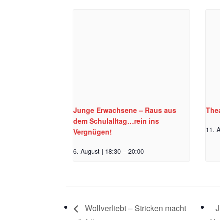
Junge Erwachsene – Raus aus
Thea
dem Schulalltag…rein ins
11. A
Vergnügen!
6. August | 18:30
–
20:00
Wollverliebt – Stricken macht
J