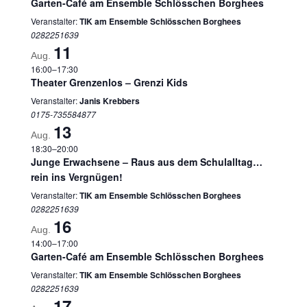
Garten-Café am Ensemble Schlösschen Borghees
Veranstalter:
TIK am Ensemble Schlösschen Borghees
0282251639
11
Aug.
16:00
–
17:30
Theater Grenzenlos – Grenzi Kids
Veranstalter:
Janis Krebbers
0175-735584877
13
Aug.
18:30
–
20:00
Junge Erwachsene – Raus aus dem Schulalltag…
rein ins Vergnügen!
Veranstalter:
TIK am Ensemble Schlösschen Borghees
0282251639
16
Aug.
14:00
–
17:00
Garten-Café am Ensemble Schlösschen Borghees
Veranstalter:
TIK am Ensemble Schlösschen Borghees
0282251639
17