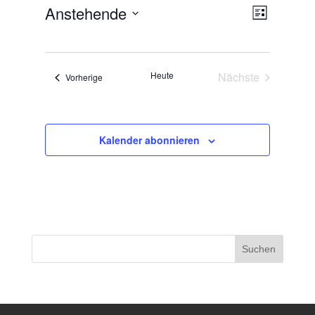
Anstehende
Ansichten-
Veranstalt
Liste
Ansichten-
Navigation
Datum
Navigation
wählen.
Heute
Nächste
Veranstaltungen
Vorherige
Veranstaltunge
Kalender abonnieren