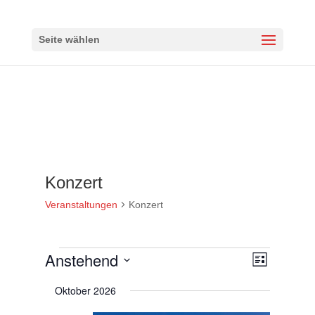
Seite wählen
Konzert
Veranstaltungen
Konzert
Veranstaltungen
Anstehend
Ansichten-
Veranstalt
Liste
Ansichten-
Navigation
Datum
Navigation
Oktober 2026
wählen.