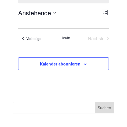
Anstehende
Ansichten-
Veranstalt
Liste
Ansichten-
Navigation
Datum
Navigation
wählen.
Heute
Nächste
Veranstaltungen
Vorherige
Veranstaltunge
Kalender abonnieren