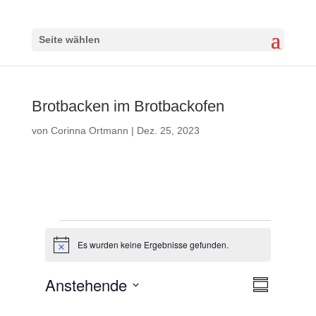
Seite wählen
Brotbacken im Brotbackofen
von
Corinna Ortmann
|
Dez. 25, 2023
Veranstaltungen
Es wurden keine Ergebnisse gefunden.
H
i
n
Anstehende
A
V
w
Z
n
e
e
u
D
i
s
r
s