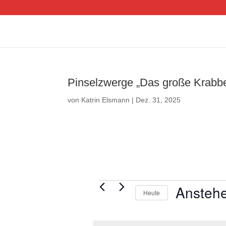
Pinselzwerge „Das große Krabbe
von
Katrin Elsmann
|
Dez. 31, 2025
Veranstaltungen
Ansteh
Heute
D
a