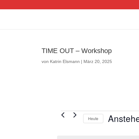
TIME OUT – Workshop
von
Katrin Elsmann
|
März 20, 2025
Veranstaltungen
Ansteh
Heute
D
a