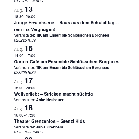
0175-735584877
13
Aug.
18:30
–
20:00
Junge Erwachsene – Raus aus dem Schulalltag…
rein ins Vergnügen!
Veranstalter:
TIK am Ensemble Schlösschen Borghees
0282251639
16
Aug.
14:00
–
17:00
Garten-Café am Ensemble Schlösschen Borghees
Veranstalter:
TIK am Ensemble Schlösschen Borghees
0282251639
17
Aug.
18:00
–
20:00
Wollverliebt – Stricken macht süchtig
Veranstalter:
Anke Neubauer
18
Aug.
16:00
–
17:30
Theater Grenzenlos – Grenzi Kids
Veranstalter:
Janis Krebbers
0175-735584877