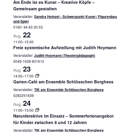
Am Ende ist es Kunst – Kreative Köpfe –
Gemeinsam gestalten
Veranstalter:
Sandra Heinzel - Schwerpunkt Kunst / Figurenbau
und Spiel
0160- 94 83 30 53
22
Aug.
11:00
–
15:00
Freie systemische Aufstellung mit Judith Hoymann
Veranstalter:
Judith Hoymann (Theaterpädagogin)
0049-1628 601612
23
Aug.
14:00
–
17:00
Garten-Café am Ensemble Schlösschen Borghees
Veranstalter:
TIK am Ensemble Schlösschen Borghees
0282251639
24
Aug.
11:00
–
15:00
Naturdetektive im Einsatz – Sommerferienangebot
für Kinder zwischen 8 und 12 Jahren
Veranstalter:
TIK am Ensemble Schlösschen Borghees