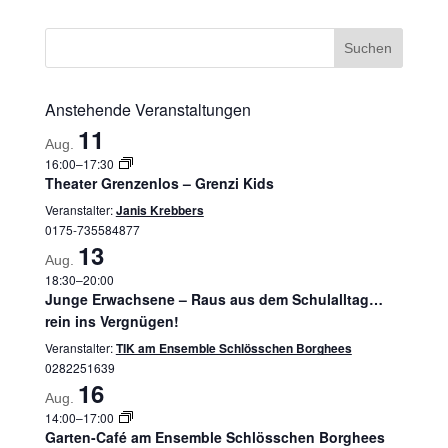
Anstehende Veranstaltungen
11
Aug.
16:00
–
17:30
Theater Grenzenlos – Grenzi Kids
Veranstalter:
Janis Krebbers
0175-735584877
13
Aug.
18:30
–
20:00
Junge Erwachsene – Raus aus dem Schulalltag…
rein ins Vergnügen!
Veranstalter:
TIK am Ensemble Schlösschen Borghees
0282251639
16
Aug.
14:00
–
17:00
Garten-Café am Ensemble Schlösschen Borghees