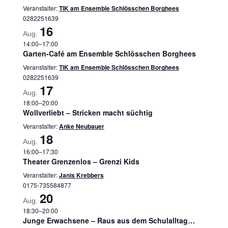
Veranstalter:
TIK am Ensemble Schlösschen Borghees
0282251639
16
Aug.
14:00
–
17:00
Garten-Café am Ensemble Schlösschen Borghees
Veranstalter:
TIK am Ensemble Schlösschen Borghees
0282251639
17
Aug.
18:00
–
20:00
Wollverliebt – Stricken macht süchtig
Veranstalter:
Anke Neubauer
18
Aug.
16:00
–
17:30
Theater Grenzenlos – Grenzi Kids
Veranstalter:
Janis Krebbers
0175-735584877
20
Aug.
18:30
–
20:00
Junge Erwachsene – Raus aus dem Schulalltag…