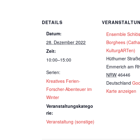
DETAILS
VERANSTALTU
Datum:
Ensemble Schlö
28. Dezember 2022
Borghees (Catha
KulturgARTen)
Zeit:
Hüthumer Straß
10:00–15:00
Emmerich am Rh
Serien:
NRW
46446
Kreatives Ferien-
Deutschland
Goo
Forscher-Abenteuer im
Karte anzeigen
Winter
Veranstaltungskatego
rie:
Veranstaltung (sonstige)