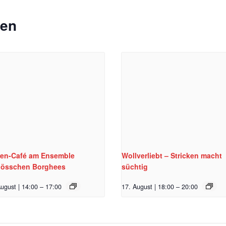
gen
ten-Café am Ensemble
Wollverliebt – Stricken macht
lösschen Borghees
süchtig
ugust | 14:00
–
17:00
17. August | 18:00
–
20:00