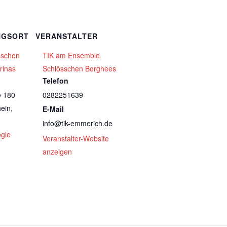
NGSORT
VERANSTALTER
sschen
TIK am Ensemble
rinas
Schlösschen Borghees
Telefon
e 180
0282251639
ein
,
E-Mail
info@tik-emmerich.de
gle
Veranstalter-Website
anzeigen