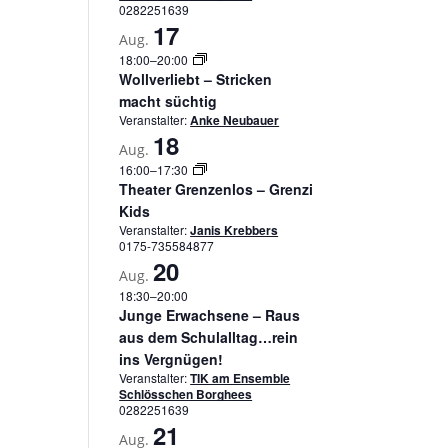
0282251639
17
Aug.
18:00
–
20:00
Wollverliebt – Stricken
macht süchtig
Veranstalter:
Anke Neubauer
18
Aug.
16:00
–
17:30
Theater Grenzenlos – Grenzi
Kids
Veranstalter:
Janis Krebbers
0175-735584877
20
Aug.
18:30
–
20:00
Junge Erwachsene – Raus
aus dem Schulalltag…rein
ins Vergnügen!
Veranstalter:
TIK am Ensemble
Schlösschen Borghees
0282251639
21
Aug.