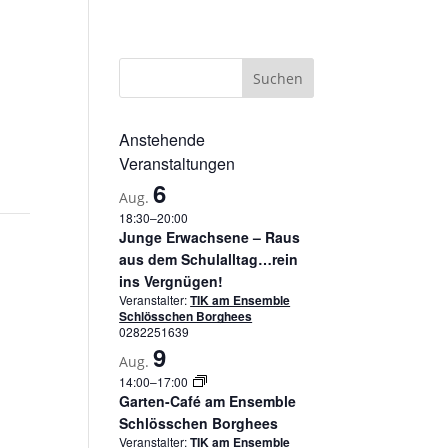
sum
Datenschutzerklärung
Cookie-Richtlinie (EU)
Anstehende
Veranstaltungen
6
Aug.
18:30
–
20:00
Junge Erwachsene – Raus
aus dem Schulalltag…rein
ins Vergnügen!
Veranstalter:
TIK am Ensemble
Schlösschen Borghees
0282251639
9
Aug.
14:00
–
17:00
Garten-Café am Ensemble
Schlösschen Borghees
Veranstalter:
TIK am Ensemble