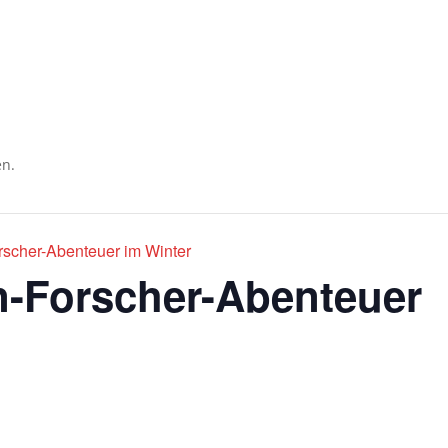
Impres
Ticketshop
en.
rscher-Abenteuer im Winter
en-Forscher-Abenteuer