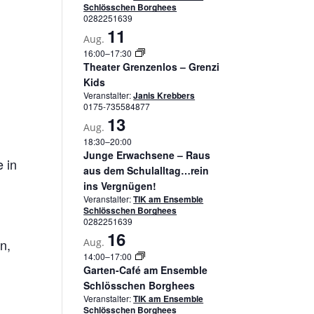
Schlösschen Borghees
0282251639
11
Aug.
16:00
–
17:30
Theater Grenzenlos – Grenzi
Kids
Veranstalter:
Janis Krebbers
0175-735584877
13
Aug.
18:30
–
20:00
Junge Erwachsene – Raus
 in
aus dem Schulalltag…rein
ins Vergnügen!
Veranstalter:
TIK am Ensemble
Schlösschen Borghees
0282251639
16
n,
Aug.
14:00
–
17:00
Garten-Café am Ensemble
Schlösschen Borghees
Veranstalter:
TIK am Ensemble
Schlösschen Borghees