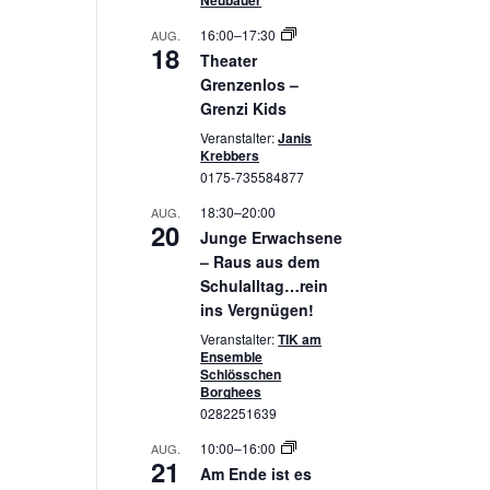
Neubauer
16:00
–
17:30
AUG.
18
Theater
Grenzenlos –
Grenzi Kids
Veranstalter:
Janis
Krebbers
0175-735584877
18:30
–
20:00
AUG.
20
Junge Erwachsene
– Raus aus dem
Schulalltag…rein
ins Vergnügen!
Veranstalter:
TIK am
Ensemble
Schlösschen
Borghees
0282251639
10:00
–
16:00
AUG.
21
Am Ende ist es