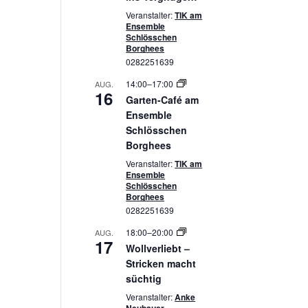
Veranstalter:
TIK am
Ensemble
Schlösschen
Borghees
0282251639
14:00
–
17:00
AUG.
16
Garten-Café am
Ensemble
Schlösschen
Borghees
Veranstalter:
TIK am
Ensemble
Schlösschen
Borghees
0282251639
18:00
–
20:00
AUG.
17
Wollverliebt –
Stricken macht
süchtig
Veranstalter:
Anke