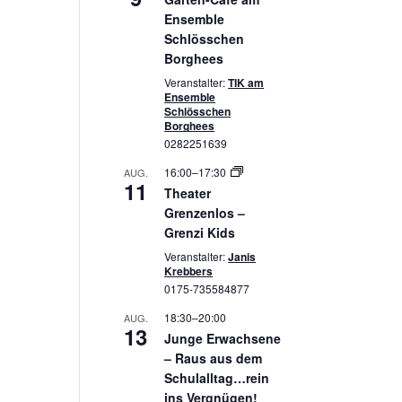
Ensemble
Schlösschen
Borghees
Veranstalter:
TIK am
Ensemble
Schlösschen
Borghees
0282251639
16:00
–
17:30
AUG.
11
Theater
Grenzenlos –
Grenzi Kids
Veranstalter:
Janis
Krebbers
0175-735584877
18:30
–
20:00
AUG.
13
Junge Erwachsene
– Raus aus dem
Schulalltag…rein
ins Vergnügen!