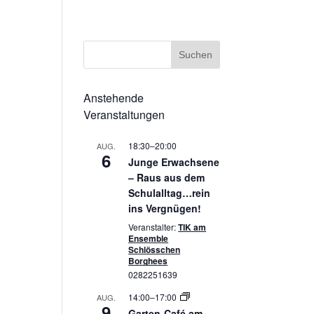
ssum
Datenschutzerklärung
Cookie-Richtlinie (EU)
Anstehende
Veranstaltungen
18:30
–
20:00
AUG.
6
Junge Erwachsene
– Raus aus dem
Schulalltag…rein
ins Vergnügen!
Veranstalter:
TIK am
Ensemble
Schlösschen
Borghees
0282251639
14:00
–
17:00
AUG.
9
Garten-Café am