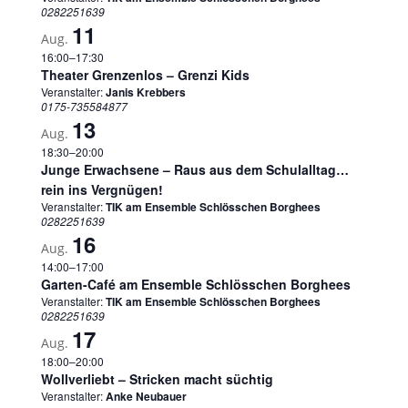
0282251639
11
Aug.
16:00
–
17:30
Theater Grenzenlos – Grenzi Kids
Veranstalter:
Janis Krebbers
0175-735584877
13
Aug.
18:30
–
20:00
Junge Erwachsene – Raus aus dem Schulalltag…
rein ins Vergnügen!
Veranstalter:
TIK am Ensemble Schlösschen Borghees
0282251639
16
Aug.
14:00
–
17:00
Garten-Café am Ensemble Schlösschen Borghees
Veranstalter:
TIK am Ensemble Schlösschen Borghees
0282251639
17
Aug.
18:00
–
20:00
Wollverliebt – Stricken macht süchtig
Veranstalter:
Anke Neubauer