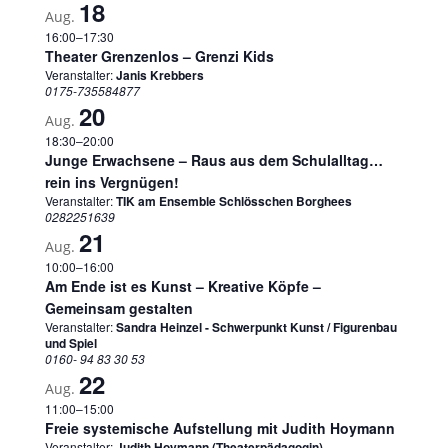
18
Aug.
16:00
–
17:30
Theater Grenzenlos – Grenzi Kids
Veranstalter:
Janis Krebbers
0175-735584877
20
Aug.
18:30
–
20:00
Junge Erwachsene – Raus aus dem Schulalltag…
rein ins Vergnügen!
Veranstalter:
TIK am Ensemble Schlösschen Borghees
0282251639
21
Aug.
10:00
–
16:00
Am Ende ist es Kunst – Kreative Köpfe –
Gemeinsam gestalten
Veranstalter:
Sandra Heinzel - Schwerpunkt Kunst / Figurenbau
und Spiel
0160- 94 83 30 53
22
Aug.
11:00
–
15:00
Freie systemische Aufstellung mit Judith Hoymann
Veranstalter:
Judith Hoymann (Theaterpädagogin)