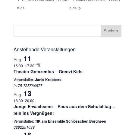
Kids
Kids
Anstehende Veranstaltungen
11
Aug.
16:00
–
17:30
Theater Grenzenlos – Grenzi Kids
Veranstalter:
Janis Krebbers
0175-735584877
13
Aug.
18:30
–
20:00
Junge Erwachsene – Raus aus dem Schulalltag…
rein ins Vergnügen!
Veranstalter:
TIK am Ensemble Schlösschen Borghees
0282251639
16