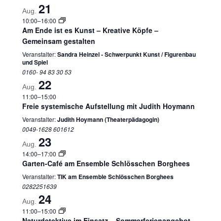
21
Aug.
10:00
–
16:00
Am Ende ist es Kunst – Kreative Köpfe –
Gemeinsam gestalten
Veranstalter:
Sandra Heinzel - Schwerpunkt Kunst / Figurenbau
und Spiel
0160- 94 83 30 53
22
Aug.
11:00
–
15:00
Freie systemische Aufstellung mit Judith Hoymann
Veranstalter:
Judith Hoymann (Theaterpädagogin)
0049-1628 601612
23
Aug.
14:00
–
17:00
Garten-Café am Ensemble Schlösschen Borghees
Veranstalter:
TIK am Ensemble Schlösschen Borghees
0282251639
24
Aug.
11:00
–
15:00
Naturdetektive im Einsatz – Sommerferienangebot