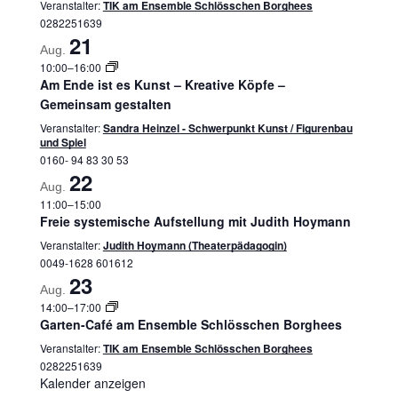
Veranstalter:
TIK am Ensemble Schlösschen Borghees
0282251639
21
Aug.
10:00
–
16:00
Am Ende ist es Kunst – Kreative Köpfe –
Gemeinsam gestalten
Veranstalter:
Sandra Heinzel - Schwerpunkt Kunst / Figurenbau
und Spiel
0160- 94 83 30 53
22
Aug.
11:00
–
15:00
Freie systemische Aufstellung mit Judith Hoymann
Veranstalter:
Judith Hoymann (Theaterpädagogin)
0049-1628 601612
23
Aug.
14:00
–
17:00
Garten-Café am Ensemble Schlösschen Borghees
Veranstalter:
TIK am Ensemble Schlösschen Borghees
0282251639
Kalender anzeigen