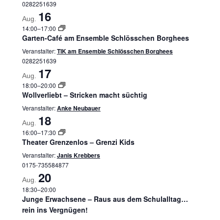
0282251639
16
Aug.
14:00
–
17:00
Garten-Café am Ensemble Schlösschen Borghees
Veranstalter:
TIK am Ensemble Schlösschen Borghees
0282251639
17
Aug.
18:00
–
20:00
Wollverliebt – Stricken macht süchtig
Veranstalter:
Anke Neubauer
18
Aug.
16:00
–
17:30
Theater Grenzenlos – Grenzi Kids
Veranstalter:
Janis Krebbers
0175-735584877
20
Aug.
18:30
–
20:00
Junge Erwachsene – Raus aus dem Schulalltag…
rein ins Vergnügen!