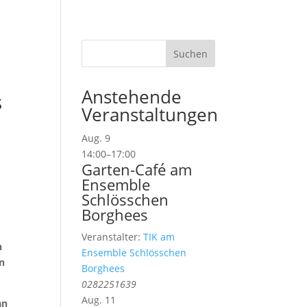
sum
Datenschutzerklärung
Cookie-Richtlinie (EU)
Anstehende
s
Veranstaltungen
Aug.
9
14:00
–
17:00
Garten-Café am
Ensemble
Schlösschen
Borghees
Veranstalter:
TIK am
n
Ensemble Schlösschen
in
Borghees
0282251639
Aug.
11
an