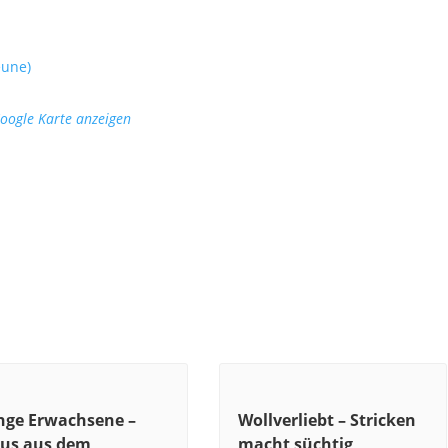
eune)
oogle Karte anzeigen
nge Erwachsene –
Wollverliebt – Stricken
us aus dem
macht süchtig