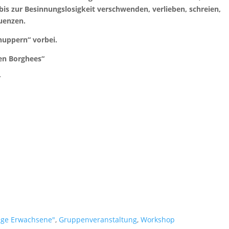
 bis zur Besinnungslosigkeit verschwenden, verlieben, schreien,
uenzen.
nuppern“ vorbei.
en Borghees“
r
nge Erwachsene"
,
Gruppenveranstaltung
,
Workshop