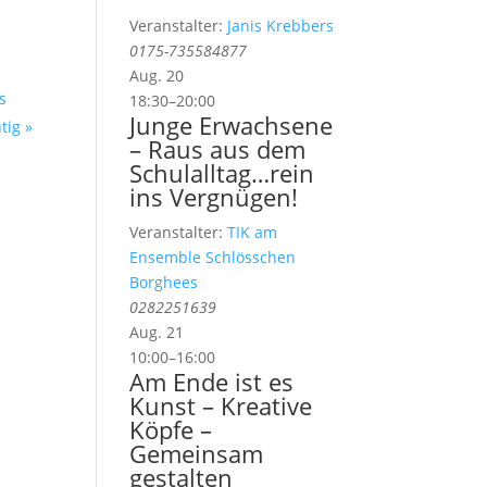
Veranstalter:
Janis Krebbers
0175-735584877
Aug.
20
s
18:30
–
20:00
Junge Erwachsene
htig
»
– Raus aus dem
Schulalltag…rein
ins Vergnügen!
Veranstalter:
TIK am
Ensemble Schlösschen
Borghees
0282251639
Aug.
21
10:00
–
16:00
Am Ende ist es
Kunst – Kreative
Köpfe –
Gemeinsam
gestalten