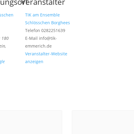
tungsort
Veranstalter
sschen
TIK am Ensemble
Schlösschen Borghees
Telefon
0282251639
e 180
E-Mail
info@tik-
ein
,
emmerich.de
Veranstalter-Website
gle
anzeigen