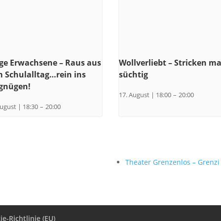
ge Erwachsene – Raus aus
Wollverliebt – Stricken m
 Schulalltag…rein ins
süchtig
gnügen!
17. August | 18:00
–
20:00
August | 18:30
–
20:00
Theater Grenzenlos – Grenzi
e-Richtlinie (EU)