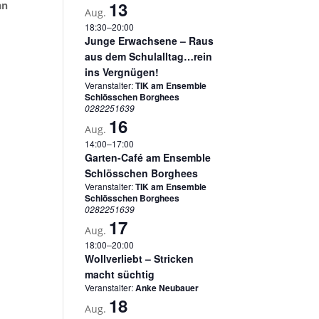
13
an
Aug.
18:30
–
20:00
Junge Erwachsene – Raus
aus dem Schulalltag…rein
ins Vergnügen!
Veranstalter:
TIK am Ensemble
Schlösschen Borghees
0282251639
16
Aug.
14:00
–
17:00
Garten-Café am Ensemble
Schlösschen Borghees
Veranstalter:
TIK am Ensemble
Schlösschen Borghees
0282251639
17
Aug.
18:00
–
20:00
Wollverliebt – Stricken
macht süchtig
Veranstalter:
Anke Neubauer
18
Aug.