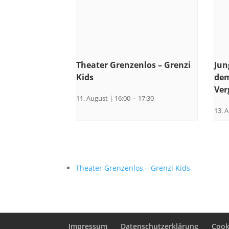
Theater Grenzenlos – Grenzi
Jun
Kids
dem
Ver
11. August | 16:00
–
17:30
13. 
Theater Grenzenlos – Grenzi Kids
Impressum
Datenschutzerklärung
Cooki