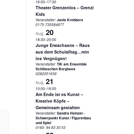
16:00
–
17:30
Theater Grenzenlos – Grenzi
Kids
Veranstalter:
Janis Krebbers
0175-735584877
20
Aug.
18:30
–
20:00
Junge Erwachsene – Raus
aus dem Schulalltag…rein
ins Vergnügen!
Veranstalter:
TIK am Ensemble
Schlösschen Borghees
0282251639
21
Aug.
10:00
–
16:00
Am Ende ist es Kunst –
Kreative Köpfe –
Gemeinsam gestalten
Veranstalter:
Sandra Heinzel -
Schwerpunkt Kunst / Figurenbau
und Spiel
0160- 94 83 30 53