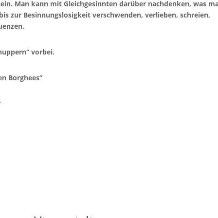
 sein. Man kann mit Gleichgesinnten darüber nachdenken, was m
 bis zur Besinnungslosigkeit verschwenden, verlieben, schreien,
uenzen.
nuppern“ vorbei.
en Borghees“
r