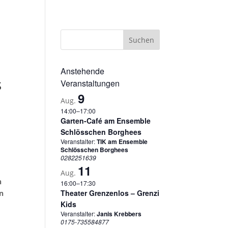
sum
Datenschutzerklärung
Cookie-Richtlinie (EU)
Anstehende
s
Veranstaltungen
9
Aug.
14:00
–
17:00
Garten-Café am Ensemble
Schlösschen Borghees
Veranstalter:
TIK am Ensemble
Schlösschen Borghees
0282251639
11
Aug.
n
16:00
–
17:30
Theater Grenzenlos – Grenzi
in
Kids
Veranstalter:
Janis Krebbers
0175-735584877