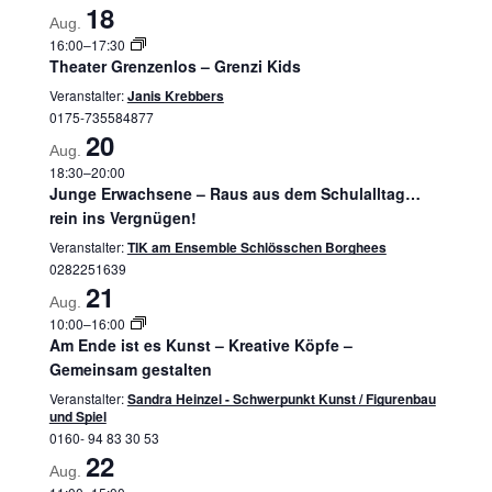
18
Aug.
16:00
–
17:30
Theater Grenzenlos – Grenzi Kids
Veranstalter:
Janis Krebbers
0175-735584877
20
Aug.
18:30
–
20:00
Junge Erwachsene – Raus aus dem Schulalltag…
rein ins Vergnügen!
Veranstalter:
TIK am Ensemble Schlösschen Borghees
0282251639
21
Aug.
10:00
–
16:00
Am Ende ist es Kunst – Kreative Köpfe –
Gemeinsam gestalten
Veranstalter:
Sandra Heinzel - Schwerpunkt Kunst / Figurenbau
und Spiel
0160- 94 83 30 53
22
Aug.