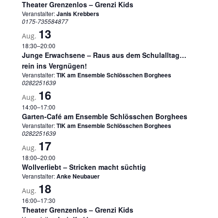
Theater Grenzenlos – Grenzi Kids
Veranstalter:
Janis Krebbers
0175-735584877
13
Aug.
18:30
–
20:00
Junge Erwachsene – Raus aus dem Schulalltag…
rein ins Vergnügen!
Veranstalter:
TIK am Ensemble Schlösschen Borghees
0282251639
16
Aug.
14:00
–
17:00
Garten-Café am Ensemble Schlösschen Borghees
Veranstalter:
TIK am Ensemble Schlösschen Borghees
0282251639
17
Aug.
18:00
–
20:00
Wollverliebt – Stricken macht süchtig
Veranstalter:
Anke Neubauer
18
Aug.
16:00
–
17:30
Theater Grenzenlos – Grenzi Kids