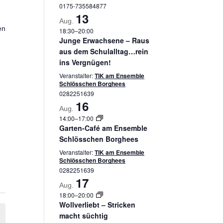
0175-735584877
13
Aug.
en
18:30
–
20:00
Junge Erwachsene – Raus
aus dem Schulalltag…rein
ins Vergnügen!
Veranstalter:
TIK am Ensemble
Schlösschen Borghees
0282251639
16
Aug.
14:00
–
17:00
Garten-Café am Ensemble
Schlösschen Borghees
Veranstalter:
TIK am Ensemble
Schlösschen Borghees
0282251639
17
Aug.
18:00
–
20:00
Wollverliebt – Stricken
macht süchtig