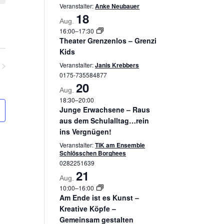
Veranstalter:
Anke Neubauer
18
Aug.
16:00
–
17:30
Theater Grenzenlos – Grenzi
Kids
Veranstalter:
Janis Krebbers
0175-735584877
nstaltungen
20
Aug.
18:30
–
20:00
Junge Erwachsene – Raus
aus dem Schulalltag…rein
ins Vergnügen!
Veranstalter:
TIK am Ensemble
Schlösschen Borghees
0282251639
21
Aug.
10:00
–
16:00
Am Ende ist es Kunst –
Kreative Köpfe –
Gemeinsam gestalten