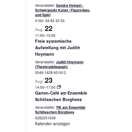
Veranstalter:
Sandra Heinzel -
Schwerpunkt Kunst / Figurenbau
und Spiel
0160- 94 83 30 53
22
Aug.
11:00
–
15:00
Freie systemische
Aufstellung mit Judith
Hoymann
Veranstalter:
Judith Hoymann
(Theaterpädagogin)
0049-1628 601612
23
Aug.
14:00
–
17:00
Garten-Café am Ensemble
Schlösschen Borghees
Veranstalter:
TIK am Ensemble
Schlösschen Borghees
0282251639
Kalender anzeigen