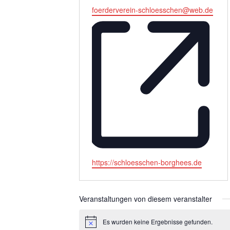
Email
foerderverein-schloesschen@web.de
Webseite
https://schloesschen-borghees.de
Veranstaltungen von diesem veranstalter
Es wurden keine Ergebnisse gefunden.
Hinweis