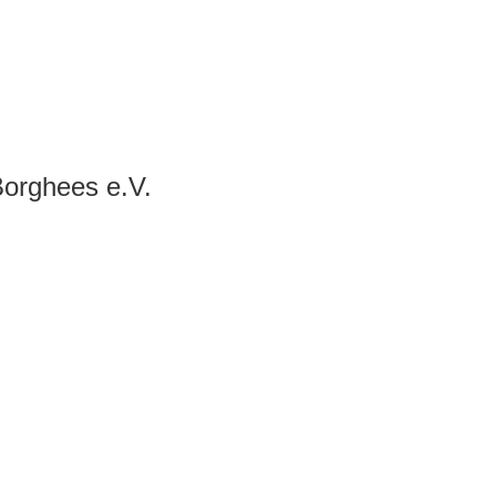
Impre
Ticketshop
Borghees e.V.