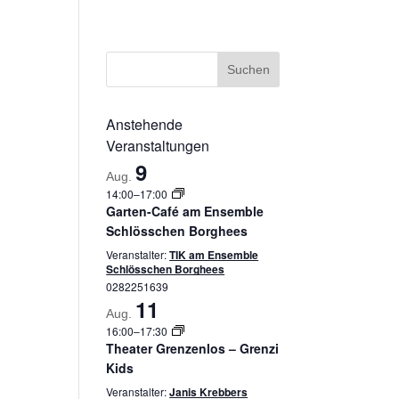
ssum
Datenschutzerklärung
Cookie-Richtlinie (EU)
Anstehende
Veranstaltungen
9
Aug.
14:00
–
17:00
Garten-Café am Ensemble
Schlösschen Borghees
Veranstalter:
TIK am Ensemble
Schlösschen Borghees
0282251639
11
Aug.
16:00
–
17:30
Theater Grenzenlos – Grenzi
Kids
Veranstalter:
Janis Krebbers