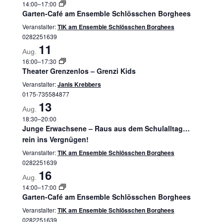
14:00
–
17:00
Garten-Café am Ensemble Schlösschen Borghees
Veranstalter:
TIK am Ensemble Schlösschen Borghees
0282251639
11
Aug.
16:00
–
17:30
Theater Grenzenlos – Grenzi Kids
Veranstalter:
Janis Krebbers
0175-735584877
13
Aug.
18:30
–
20:00
Junge Erwachsene – Raus aus dem Schulalltag…
rein ins Vergnügen!
Veranstalter:
TIK am Ensemble Schlösschen Borghees
0282251639
16
Aug.
14:00
–
17:00
Garten-Café am Ensemble Schlösschen Borghees
Veranstalter:
TIK am Ensemble Schlösschen Borghees
0282251639