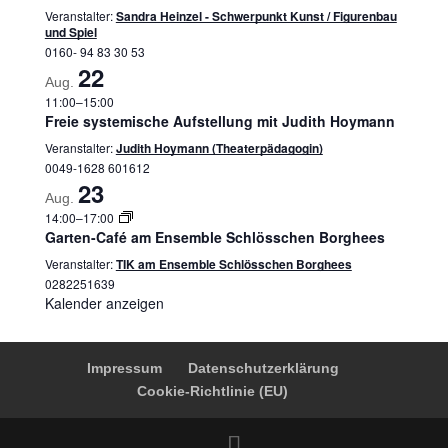
Veranstalter:
Sandra Heinzel - Schwerpunkt Kunst / Figurenbau
und Spiel
0160- 94 83 30 53
22
Aug.
11:00
–
15:00
Freie systemische Aufstellung mit Judith Hoymann
Veranstalter:
Judith Hoymann (Theaterpädagogin)
0049-1628 601612
23
Aug.
14:00
–
17:00
Garten-Café am Ensemble Schlösschen Borghees
Veranstalter:
TIK am Ensemble Schlösschen Borghees
0282251639
Kalender anzeigen
Impressum
Datenschutzerklärung
Cookie-Richtlinie (EU)