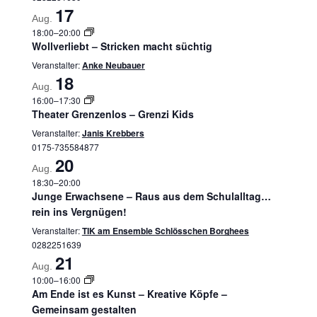
17
Aug.
18:00
–
20:00
Wollverliebt – Stricken macht süchtig
Veranstalter:
Anke Neubauer
18
Aug.
16:00
–
17:30
Theater Grenzenlos – Grenzi Kids
Veranstalter:
Janis Krebbers
0175-735584877
20
Aug.
18:30
–
20:00
Junge Erwachsene – Raus aus dem Schulalltag…
rein ins Vergnügen!
Veranstalter:
TIK am Ensemble Schlösschen Borghees
0282251639
21
Aug.
10:00
–
16:00
Am Ende ist es Kunst – Kreative Köpfe –
Gemeinsam gestalten