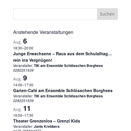
Anstehende Veranstaltungen
6
Aug.
18:30
–
20:00
Junge Erwachsene – Raus aus dem Schulalltag…
rein ins Vergnügen!
Veranstalter:
TIK am Ensemble Schlösschen Borghees
0282251639
9
Aug.
14:00
–
17:00
Garten-Café am Ensemble Schlösschen Borghees
Veranstalter:
TIK am Ensemble Schlösschen Borghees
0282251639
11
Aug.
16:00
–
17:30
Theater Grenzenlos – Grenzi Kids
Veranstalter:
Janis Krebbers
0175-735584877