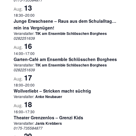
13
Aug.
18:30
–
20:00
Junge Erwachsene – Raus aus dem Schulalltag…
rein ins Vergnügen!
Veranstalter:
TIK am Ensemble Schlösschen Borghees
0282251639
16
Aug.
14:00
–
17:00
Garten-Café am Ensemble Schlösschen Borghees
Veranstalter:
TIK am Ensemble Schlösschen Borghees
0282251639
17
Aug.
18:00
–
20:00
Wollverliebt – Stricken macht süchtig
Veranstalter:
Anke Neubauer
18
Aug.
16:00
–
17:30
Theater Grenzenlos – Grenzi Kids
Veranstalter:
Janis Krebbers
0175-735584877
20