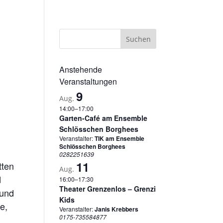
sum
Datenschutzerklärung
Cookie-Richtlinie (EU)
Anstehende
Veranstaltungen
9
Aug.
14:00
–
17:00
Garten-Café am Ensemble
Schlösschen Borghees
Veranstalter:
TIK am Ensemble
Schlösschen Borghees
0282251639
11
tten
Aug.
d
16:00
–
17:30
Theater Grenzenlos – Grenzi
 und
Kids
e,
Veranstalter:
Janis Krebbers
0175-735584877