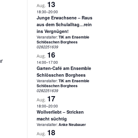
13
Aug.
18:30
–
20:00
Junge Erwachsene – Raus
aus dem Schulalltag…rein
ins Vergnügen!
Veranstalter:
TIK am Ensemble
Schlösschen Borghees
0282251639
16
Aug.
hr
14:00
–
17:00
Garten-Café am Ensemble
Schlösschen Borghees
Veranstalter:
TIK am Ensemble
Schlösschen Borghees
0282251639
17
Aug.
18:00
–
20:00
Wollverliebt – Stricken
macht süchtig
Veranstalter:
Anke Neubauer
18
Aug.