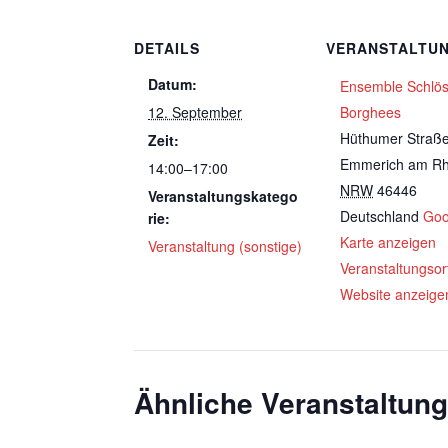
DETAILS
VERANSTALTU
Datum:
Ensemble Schlö
12. September
Borghees
Hüthumer Straß
Zeit:
Emmerich am Rh
14:00–17:00
NRW
46446
Veranstaltungskatego
Deutschland
Goo
rie:
Karte anzeigen
Veranstaltung (sonstige)
Veranstaltungsor
Website anzeige
Ähnliche Veranstaltun