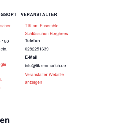
NGSORT
VERANSTALTER
sschen
TIK am Ensemble
Schlösschen Borghees
Telefon
e 180
ein
,
0282251639
E-Mail
gle
info@tik-emmerich.de
Veranstalter-Website
t-
anzeigen
n
gen