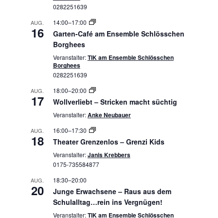
0282251639
14:00
–
17:00
AUG.
16
Garten-Café am Ensemble Schlösschen
Borghees
Veranstalter:
TIK am Ensemble Schlösschen
Borghees
0282251639
18:00
–
20:00
AUG.
17
Wollverliebt – Stricken macht süchtig
Veranstalter:
Anke Neubauer
16:00
–
17:30
AUG.
18
Theater Grenzenlos – Grenzi Kids
Veranstalter:
Janis Krebbers
0175-735584877
18:30
–
20:00
AUG.
20
Junge Erwachsene – Raus aus dem
Schulalltag…rein ins Vergnügen!
Veranstalter:
TIK am Ensemble Schlösschen