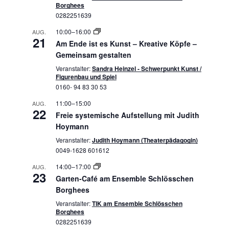
Borghees
0282251639
10:00
–
16:00
AUG.
21
Am Ende ist es Kunst – Kreative Köpfe –
Gemeinsam gestalten
Veranstalter:
Sandra Heinzel - Schwerpunkt Kunst /
Figurenbau und Spiel
0160- 94 83 30 53
11:00
–
15:00
AUG.
22
Freie systemische Aufstellung mit Judith
Hoymann
Veranstalter:
Judith Hoymann (Theaterpädagogin)
0049-1628 601612
14:00
–
17:00
AUG.
23
Garten-Café am Ensemble Schlösschen
Borghees
Veranstalter:
TIK am Ensemble Schlösschen
Borghees
0282251639