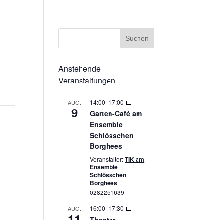
ssum
Datenschutzerklärung
Cookie-Richtlinie (EU)
Anstehende
Veranstaltungen
14:00
–
17:00
AUG.
9
Garten-Café am
Ensemble
Schlösschen
Borghees
Veranstalter:
TIK am
Ensemble
Schlösschen
Borghees
0282251639
16:00
–
17:30
AUG.
11
Theater