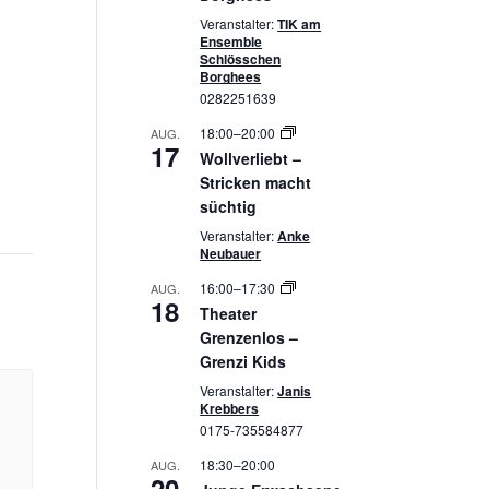
Veranstalter:
TIK am
Ensemble
Schlösschen
Borghees
0282251639
18:00
–
20:00
AUG.
17
Wollverliebt –
Stricken macht
süchtig
Veranstalter:
Anke
Neubauer
16:00
–
17:30
AUG.
18
Theater
Grenzenlos –
Grenzi Kids
Veranstalter:
Janis
Krebbers
0175-735584877
18:30
–
20:00
AUG.
20