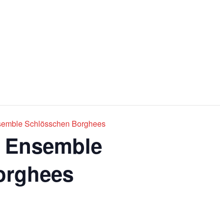
Impre
Ticketshop
semble Schlösschen Borghees
m Ensemble
orghees