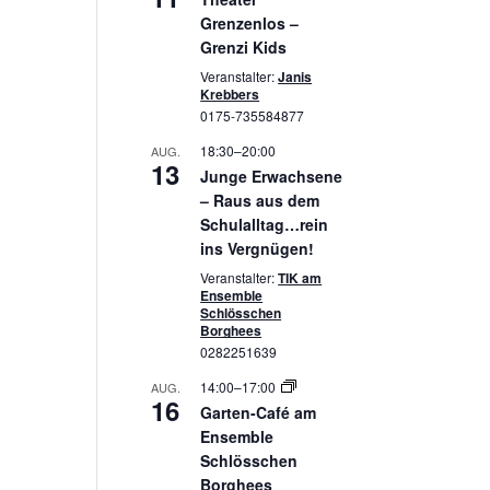
Grenzenlos –
Grenzi Kids
Veranstalter:
Janis
Krebbers
0175-735584877
18:30
–
20:00
AUG.
13
Junge Erwachsene
– Raus aus dem
Schulalltag…rein
ins Vergnügen!
Veranstalter:
TIK am
Ensemble
Schlösschen
Borghees
0282251639
14:00
–
17:00
AUG.
16
Garten-Café am
Ensemble
Schlösschen
Borghees