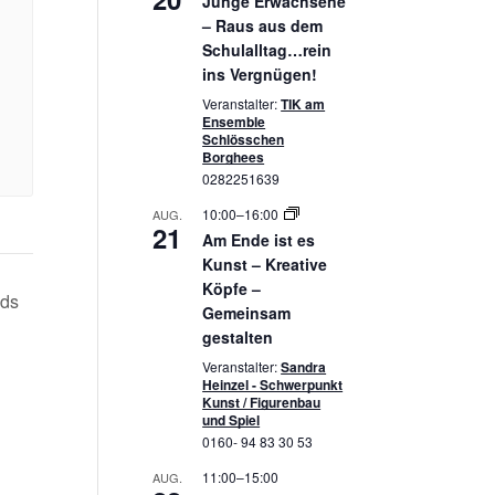
Junge Erwachsene
– Raus aus dem
Schulalltag…rein
ins Vergnügen!
Veranstalter:
TIK am
Ensemble
Schlösschen
Borghees
0282251639
10:00
–
16:00
AUG.
21
Am Ende ist es
Kunst – Kreative
Köpfe –
ids
Gemeinsam
gestalten
Veranstalter:
Sandra
Heinzel - Schwerpunkt
Kunst / Figurenbau
und Spiel
0160- 94 83 30 53
11:00
–
15:00
AUG.