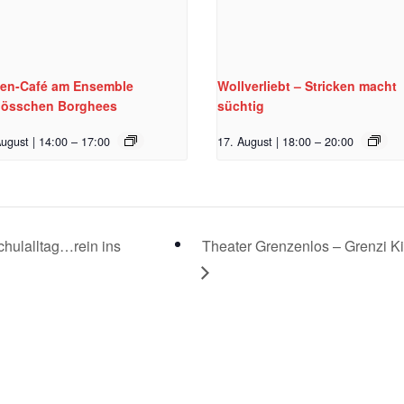
ten-Café am Ensemble
Wollverliebt – Stricken macht
lösschen Borghees
süchtig
ugust | 14:00
–
17:00
17. August | 18:00
–
20:00
ulalltag…rein ins
Theater Grenzenlos – Grenzi K