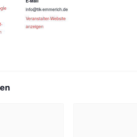
E-Mail
gle
info@tik-emmerich.de
Veranstalter-Website
t-
anzeigen
n
gen