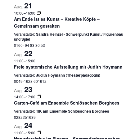
21
Aug.
10:00
–
16:00
Am Ende ist es Kunst – Kreative Köpfe –
Gemeinsam gestalten
Veranstalter:
Sandra Heinzel - Schwerpunkt Kunst / Figurenbau
und Spiel
0160- 94 83 30 53
22
Aug.
11:00
–
15:00
Freie systemische Aufstellung mit Judith Hoymann
Veranstalter:
Judith Hoymann (Theaterpädagogin)
0049-1628 601612
23
Aug.
14:00
–
17:00
Garten-Café am Ensemble Schlösschen Borghees
Veranstalter:
TIK am Ensemble Schlösschen Borghees
0282251639
24
Aug.
11:00
–
15:00
Naturdetektive im Einsatz – Sommerferienangebot