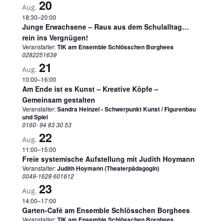
20
Aug.
18:30
–
20:00
Junge Erwachsene – Raus aus dem Schulalltag…
rein ins Vergnügen!
Veranstalter:
TIK am Ensemble Schlösschen Borghees
0282251639
21
Aug.
10:00
–
16:00
Am Ende ist es Kunst – Kreative Köpfe –
Gemeinsam gestalten
Veranstalter:
Sandra Heinzel - Schwerpunkt Kunst / Figurenbau
und Spiel
0160- 94 83 30 53
22
Aug.
11:00
–
15:00
Freie systemische Aufstellung mit Judith Hoymann
Veranstalter:
Judith Hoymann (Theaterpädagogin)
0049-1628 601612
23
Aug.
14:00
–
17:00
Garten-Café am Ensemble Schlösschen Borghees
Veranstalter:
TIK am Ensemble Schlösschen Borghees