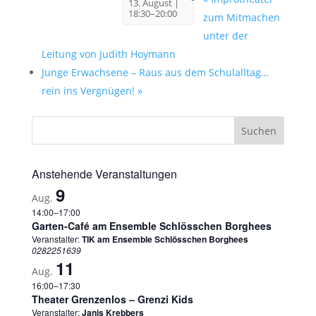
13. August |
18:30
–
20:00
zum Mitmachen
unter der
Leitung von Judith Hoymann
Junge Erwachsene – Raus aus dem Schulalltag…
rein ins Vergnügen!
»
Anstehende Veranstaltungen
9
Aug.
14:00
–
17:00
Garten-Café am Ensemble Schlösschen Borghees
Veranstalter:
TIK am Ensemble Schlösschen Borghees
0282251639
11
Aug.
16:00
–
17:30
Theater Grenzenlos – Grenzi Kids
Veranstalter:
Janis Krebbers