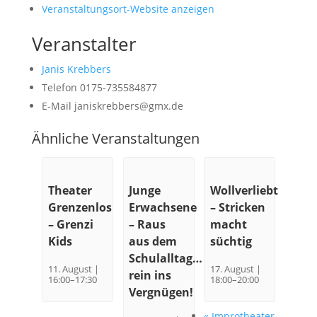
Veranstaltungsort-Website anzeigen
Veranstalter
Janis Krebbers
Telefon
0175-735584877
E-Mail
janiskrebbers@gmx.de
Ähnliche Veranstaltungen
Theater
Junge
Wollverliebt
Grenzenlos
Erwachsene
– Stricken
– Grenzi
– Raus
macht
Kids
aus dem
süchtig
Schulalltag…
11. August |
17. August |
rein ins
16:00
–
17:30
18:00
–
20:00
Vergnügen!
«
Improtheater