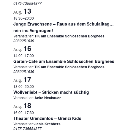
0175-735584877
13
Aug.
18:30
–
20:00
Junge Erwachsene – Raus aus dem Schulalltag…
rein ins Vergnügen!
Veranstalter:
TIK am Ensemble Schlösschen Borghees
0282251639
16
Aug.
14:00
–
17:00
Garten-Café am Ensemble Schlösschen Borghees
Veranstalter:
TIK am Ensemble Schlösschen Borghees
0282251639
17
Aug.
18:00
–
20:00
Wollverliebt – Stricken macht süchtig
Veranstalter:
Anke Neubauer
18
Aug.
16:00
–
17:30
Theater Grenzenlos – Grenzi Kids
Veranstalter:
Janis Krebbers
0175-735584877