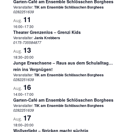
Garten-Café am Ensemble Schlösschen Borghees
Veranstalter:
TIK am Ensemble Schlösschen Borghees
0282251639
11
Aug.
16:00
–
17:30
Theater Grenzenlos – Grenzi Kids
Veranstalter:
Janis Krebbers
0175-735584877
13
Aug.
18:30
–
20:00
Junge Erwachsene – Raus aus dem Schulalltag…
rein ins Vergnügen!
Veranstalter:
TIK am Ensemble Schlösschen Borghees
0282251639
16
Aug.
14:00
–
17:00
Garten-Café am Ensemble Schlösschen Borghees
Veranstalter:
TIK am Ensemble Schlösschen Borghees
0282251639
17
Aug.
18:00
–
20:00
Wollverliebt – Stricken macht süchtig