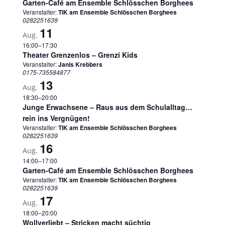
Garten-Café am Ensemble Schlösschen Borghees
Veranstalter:
TIK am Ensemble Schlösschen Borghees
0282251639
11
Aug.
16:00
–
17:30
Theater Grenzenlos – Grenzi Kids
Veranstalter:
Janis Krebbers
0175-735584877
13
Aug.
18:30
–
20:00
Junge Erwachsene – Raus aus dem Schulalltag…
rein ins Vergnügen!
Veranstalter:
TIK am Ensemble Schlösschen Borghees
0282251639
16
Aug.
14:00
–
17:00
Garten-Café am Ensemble Schlösschen Borghees
Veranstalter:
TIK am Ensemble Schlösschen Borghees
0282251639
17
Aug.
18:00
–
20:00
Wollverliebt – Stricken macht süchtig