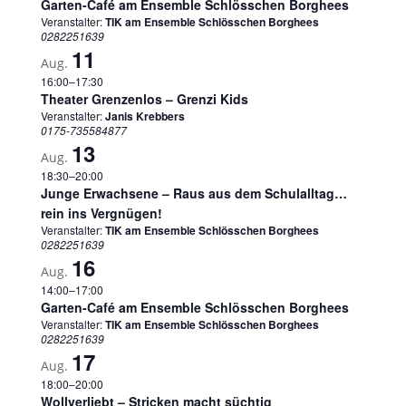
Garten-Café am Ensemble Schlösschen Borghees
Veranstalter:
TIK am Ensemble Schlösschen Borghees
0282251639
11
Aug.
16:00
–
17:30
Theater Grenzenlos – Grenzi Kids
Veranstalter:
Janis Krebbers
0175-735584877
13
Aug.
18:30
–
20:00
Junge Erwachsene – Raus aus dem Schulalltag…
rein ins Vergnügen!
Veranstalter:
TIK am Ensemble Schlösschen Borghees
0282251639
16
Aug.
14:00
–
17:00
Garten-Café am Ensemble Schlösschen Borghees
Veranstalter:
TIK am Ensemble Schlösschen Borghees
0282251639
17
Aug.
18:00
–
20:00
Wollverliebt – Stricken macht süchtig