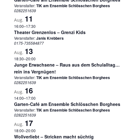
Veranstalter:
TIK am Ensemble Schlösschen Borghees
0282251639
11
Aug.
16:00
–
17:30
Theater Grenzenlos – Grenzi Kids
Veranstalter:
Janis Krebbers
0175-735584877
13
Aug.
18:30
–
20:00
Junge Erwachsene – Raus aus dem Schulalltag…
rein ins Vergnügen!
Veranstalter:
TIK am Ensemble Schlösschen Borghees
0282251639
16
Aug.
14:00
–
17:00
Garten-Café am Ensemble Schlösschen Borghees
Veranstalter:
TIK am Ensemble Schlösschen Borghees
0282251639
17
Aug.
18:00
–
20:00
Wollverliebt – Stricken macht süchtig