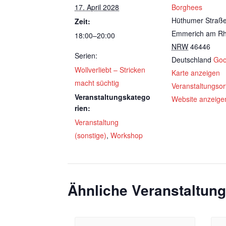
17. April 2028
Borghees
Hüthumer Straß
Zeit:
Emmerich am Rh
18:00–20:00
NRW
46446
Serien:
Deutschland
Goo
Wollverliebt – Stricken
Karte anzeigen
macht süchtig
Veranstaltungsor
Veranstaltungskatego
Website anzeige
rien:
Veranstaltung
(sonstige)
,
Workshop
Ähnliche Veranstaltun