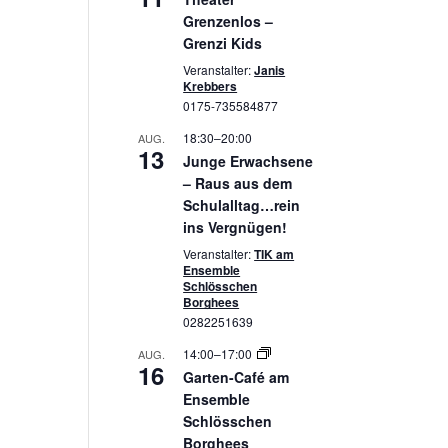
Grenzenlos –
Grenzi Kids
Veranstalter:
Janis
Krebbers
0175-735584877
18:30
–
20:00
AUG.
13
Junge Erwachsene
– Raus aus dem
Schulalltag…rein
ins Vergnügen!
Veranstalter:
TIK am
Ensemble
Schlösschen
Borghees
0282251639
14:00
–
17:00
AUG.
16
Garten-Café am
Ensemble
Schlösschen
Borghees