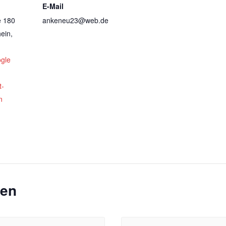
E-Mail
e 180
ankeneu23@web.de
ein
,
gle
t-
n
gen