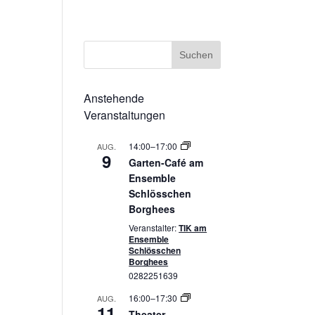
ssum
Datenschutzerklärung
Cookie-Richtlinie (EU)
Anstehende
Veranstaltungen
14:00
–
17:00
AUG.
9
Garten-Café am
Ensemble
Schlösschen
Borghees
Veranstalter:
TIK am
Ensemble
Schlösschen
Borghees
0282251639
16:00
–
17:30
AUG.
11
Theater