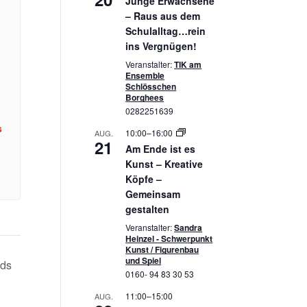
Junge Erwachsene
– Raus aus dem
Schulalltag…rein
ins Vergnügen!
Veranstalter:
TIK am
Ensemble
Schlösschen
Borghees
0282251639
s
10:00
–
16:00
AUG.
21
Am Ende ist es
Kunst – Kreative
Köpfe –
Gemeinsam
gestalten
Veranstalter:
Sandra
Heinzel - Schwerpunkt
Kunst / Figurenbau
und Spiel
ids
0160- 94 83 30 53
11:00
–
15:00
AUG.