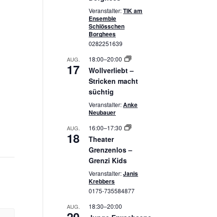
Veranstalter:
TIK am
Ensemble
Schlösschen
Borghees
0282251639
18:00
–
20:00
AUG.
17
Wollverliebt –
Stricken macht
süchtig
Veranstalter:
Anke
Neubauer
16:00
–
17:30
AUG.
18
Theater
Grenzenlos –
Grenzi Kids
Veranstalter:
Janis
Krebbers
0175-735584877
18:30
–
20:00
AUG.
20