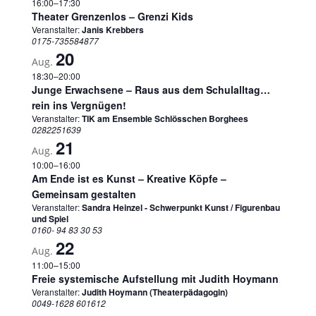
16:00
–
17:30
Theater Grenzenlos – Grenzi Kids
Veranstalter:
Janis Krebbers
0175-735584877
20
Aug.
18:30
–
20:00
Junge Erwachsene – Raus aus dem Schulalltag…
rein ins Vergnügen!
Veranstalter:
TIK am Ensemble Schlösschen Borghees
0282251639
21
Aug.
10:00
–
16:00
Am Ende ist es Kunst – Kreative Köpfe –
Gemeinsam gestalten
Veranstalter:
Sandra Heinzel - Schwerpunkt Kunst / Figurenbau
und Spiel
0160- 94 83 30 53
22
Aug.
11:00
–
15:00
Freie systemische Aufstellung mit Judith Hoymann
Veranstalter:
Judith Hoymann (Theaterpädagogin)
0049-1628 601612