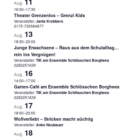
11
Aug.
16:00
–
17:30
Theater Grenzenlos – Grenzi Kids
Veranstalter:
Janis Krebbers
0175-735584877
13
Aug.
18:30
–
20:00
Junge Erwachsene – Raus aus dem Schulalltag…
rein ins Vergnügen!
Veranstalter:
TIK am Ensemble Schlösschen Borghees
0282251639
16
Aug.
14:00
–
17:00
Garten-Café am Ensemble Schlösschen Borghees
Veranstalter:
TIK am Ensemble Schlösschen Borghees
0282251639
17
Aug.
18:00
–
20:00
Wollverliebt – Stricken macht süchtig
Veranstalter:
Anke Neubauer
18
Aug.