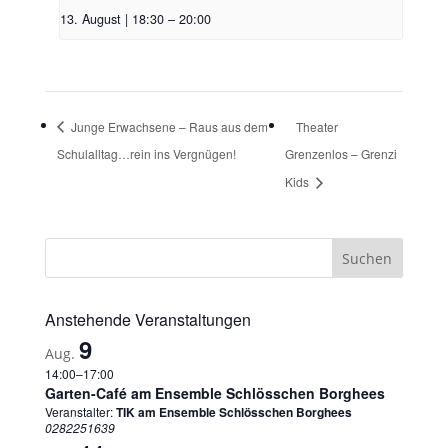
13. August | 18:30
–
20:00
Junge Erwachsene – Raus aus dem
Theater
Schulalltag…rein ins Vergnügen!
Grenzenlos – Grenzi
Kids
Anstehende Veranstaltungen
9
Aug.
14:00
–
17:00
Garten-Café am Ensemble Schlösschen Borghees
Veranstalter:
TIK am Ensemble Schlösschen Borghees
0282251639