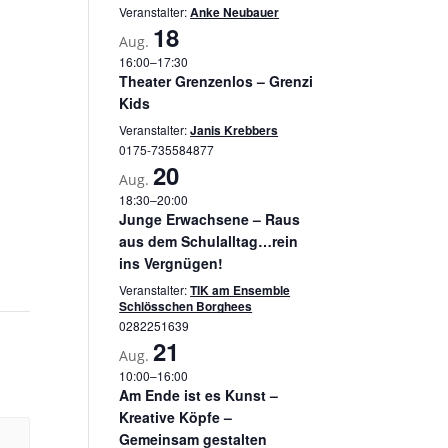
Veranstalter:
Anke Neubauer
18
Aug.
16:00
–
17:30
Theater Grenzenlos – Grenzi
Kids
Veranstalter:
Janis Krebbers
0175-735584877
20
Aug.
18:30
–
20:00
Junge Erwachsene – Raus
aus dem Schulalltag…rein
ins Vergnügen!
Veranstalter:
TIK am Ensemble
Schlösschen Borghees
0282251639
21
Aug.
10:00
–
16:00
Am Ende ist es Kunst –
Kreative Köpfe –
Gemeinsam gestalten