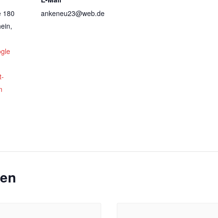
e 180
ankeneu23@web.de
ein
,
gle
t-
n
gen