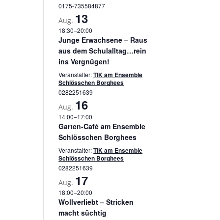
0175-735584877
13
Aug.
18:30
–
20:00
Junge Erwachsene – Raus
aus dem Schulalltag…rein
ins Vergnügen!
Veranstalter:
TIK am Ensemble
Schlösschen Borghees
0282251639
16
Aug.
14:00
–
17:00
Garten-Café am Ensemble
Schlösschen Borghees
Veranstalter:
TIK am Ensemble
Schlösschen Borghees
0282251639
17
Aug.
18:00
–
20:00
Wollverliebt – Stricken
macht süchtig