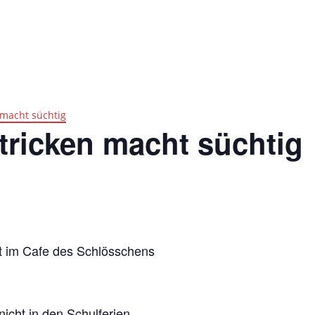
Impres
Ticketshop
n macht süchtig
Stricken macht süchtig
t im Cafe des Schlösschens
icht in den Schulferien