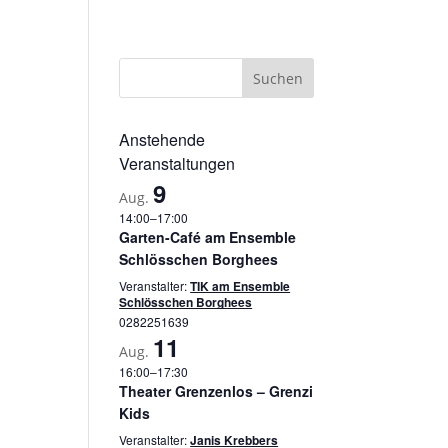
sum
Datenschutzerklärung
Cookie-Richtlinie (EU)
Anstehende
Veranstaltungen
9
Aug.
14:00
–
17:00
Garten-Café am Ensemble
Schlösschen Borghees
Veranstalter:
TIK am Ensemble
Schlösschen Borghees
0282251639
11
Aug.
16:00
–
17:30
Theater Grenzenlos – Grenzi
Kids
Veranstalter:
Janis Krebbers