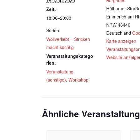
18. März 2030
Borghees
Hüthumer Straß
Zeit:
Emmerich am Rh
18:00–20:00
NRW
46446
Serien:
Deutschland
Goo
Wollverliebt – Stricken
Karte anzeigen
macht süchtig
Veranstaltungsor
Veranstaltungskatego
Website anzeige
rien:
Veranstaltung
(sonstige)
,
Workshop
Ähnliche Veranstaltun