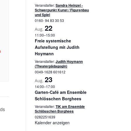
Veranstalter:
Sandra Heinzel -
Schwerpunkt Kunst / Figurenbau
und Spiel
0160- 94 83 30 53
22
Aug.
11:00
–
15:00
Freie systemische
Aufstellung mit Judith
s
Hoymann
Veranstalter:
Judith Hoymann
(Theaterpädagogin)
0049-1628 601612
23
Aug.
14:00
–
17:00
Garten-Café am Ensemble
Schlösschen Borghees
Veranstalter:
TIK am Ensemble
ids
Schlösschen Borghees
0282251639
Kalender anzeigen