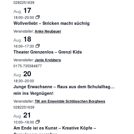
0282251639
17
Aug.
18:00
–
20:00
Wollverliebt – Stricken macht süchtig
Veranstalter:
Anke Neubauer
18
Aug.
16:00
–
17:30
Theater Grenzenlos – Grenzi Kids
Veranstalter:
Janis Krebbers
0175-735584877
20
Aug.
18:30
–
20:00
Junge Erwachsene – Raus aus dem Schulalltag…
rein ins Vergnügen!
Veranstalter:
TIK am Ensemble Schlösschen Borghees
0282251639
21
Aug.
10:00
–
16:00
Am Ende ist es Kunst – Kreative Köpfe –