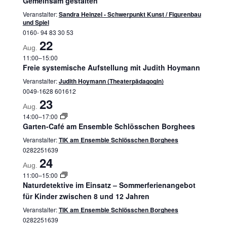
Gemeinsam gestalten
Veranstalter:
Sandra Heinzel - Schwerpunkt Kunst / Figurenbau
und Spiel
0160- 94 83 30 53
22
Aug.
11:00
–
15:00
Freie systemische Aufstellung mit Judith Hoymann
Veranstalter:
Judith Hoymann (Theaterpädagogin)
0049-1628 601612
23
Aug.
14:00
–
17:00
Garten-Café am Ensemble Schlösschen Borghees
Veranstalter:
TIK am Ensemble Schlösschen Borghees
0282251639
24
Aug.
11:00
–
15:00
Naturdetektive im Einsatz – Sommerferienangebot
für Kinder zwischen 8 und 12 Jahren
Veranstalter:
TIK am Ensemble Schlösschen Borghees
0282251639