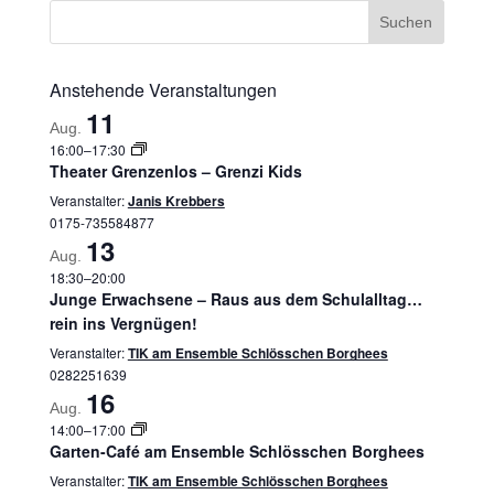
Anstehende Veranstaltungen
11
Aug.
16:00
–
17:30
Theater Grenzenlos – Grenzi Kids
Veranstalter:
Janis Krebbers
0175-735584877
13
Aug.
18:30
–
20:00
Junge Erwachsene – Raus aus dem Schulalltag…
rein ins Vergnügen!
Veranstalter:
TIK am Ensemble Schlösschen Borghees
0282251639
16
Aug.
14:00
–
17:00
Garten-Café am Ensemble Schlösschen Borghees
Veranstalter:
TIK am Ensemble Schlösschen Borghees