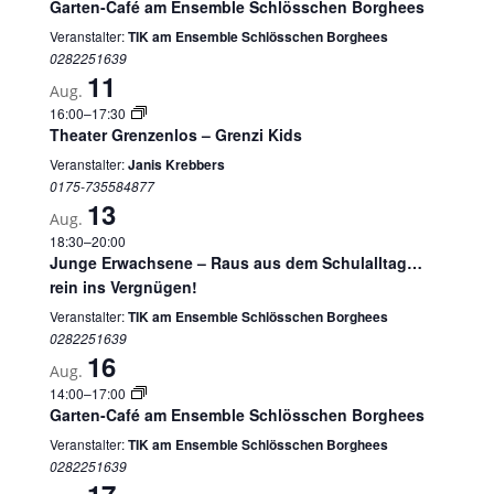
Garten-Café am Ensemble Schlösschen Borghees
Veranstalter:
TIK am Ensemble Schlösschen Borghees
0282251639
11
Aug.
16:00
–
17:30
Theater Grenzenlos – Grenzi Kids
Veranstalter:
Janis Krebbers
0175-735584877
13
Aug.
18:30
–
20:00
Junge Erwachsene – Raus aus dem Schulalltag…
rein ins Vergnügen!
Veranstalter:
TIK am Ensemble Schlösschen Borghees
0282251639
16
Aug.
14:00
–
17:00
Garten-Café am Ensemble Schlösschen Borghees
Veranstalter:
TIK am Ensemble Schlösschen Borghees
0282251639
17