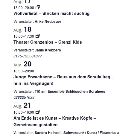
Aug.
18:00
–
20:00
Wollverliebt – Stricken macht süchtig
Veranstalter:
Anke Neubauer
18
Aug.
16:00
–
17:30
Theater Grenzenlos – Grenzi Kids
Veranstalter:
Janis Krebbers
0175-735584877
20
Aug.
18:30
–
20:00
Junge Erwachsene – Raus aus dem Schulalltag…
rein ins Vergnügen!
Veranstalter:
TIK am Ensemble Schlösschen Borghees
0282251639
21
Aug.
10:00
–
16:00
Am Ende ist es Kunst – Kreative Köpfe –
Gemeinsam gestalten
Veranstalter:
Sandra Heinzel - Schwerpunkt Kunst / Figurenbau