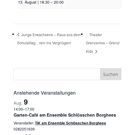
13. August | 18:30
–
20:00
Junge Erwachsene – Raus aus dem
Theater
Schulalltag…rein ins Vergnügen!
Grenzenlos – Grenzi
Kids
Anstehende Veranstaltungen
9
Aug.
14:00
–
17:00
Garten-Café am Ensemble Schlösschen Borghees
Veranstalter:
TIK am Ensemble Schlösschen Borghees
0282251639