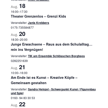
18
Aug.
16:00
–
17:30
Theater Grenzenlos – Grenzi Kids
Veranstalter:
Janis Krebbers
0175-735584877
20
Aug.
18:30
–
20:00
Junge Erwachsene – Raus aus dem Schulalltag…
rein ins Vergnügen!
Veranstalter:
TIK am Ensemble Schlösschen Borghees
0282251639
21
Aug.
10:00
–
16:00
Am Ende ist es Kunst – Kreative Köpfe –
Gemeinsam gestalten
Veranstalter:
Sandra Heinzel - Schwerpunkt Kunst / Figurenbau
und Spiel
0160- 94 83 30 53
22
Aug.