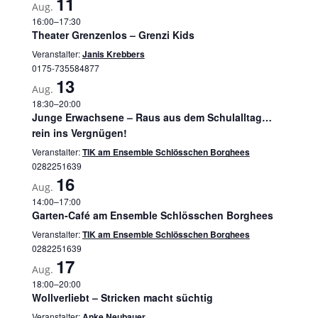
11
Aug.
16:00
–
17:30
Theater Grenzenlos – Grenzi Kids
Veranstalter:
Janis Krebbers
0175-735584877
13
Aug.
18:30
–
20:00
Junge Erwachsene – Raus aus dem Schulalltag…
rein ins Vergnügen!
Veranstalter:
TIK am Ensemble Schlösschen Borghees
0282251639
16
Aug.
14:00
–
17:00
Garten-Café am Ensemble Schlösschen Borghees
Veranstalter:
TIK am Ensemble Schlösschen Borghees
0282251639
17
Aug.
18:00
–
20:00
Wollverliebt – Stricken macht süchtig
Veranstalter:
Anke Neubauer