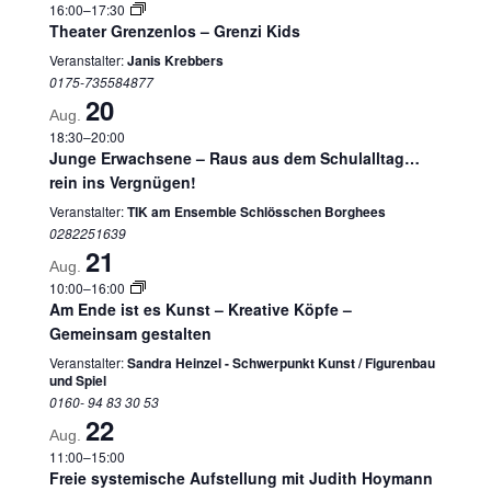
16:00
–
17:30
Theater Grenzenlos – Grenzi Kids
Veranstalter:
Janis Krebbers
0175-735584877
20
Aug.
18:30
–
20:00
Junge Erwachsene – Raus aus dem Schulalltag…
rein ins Vergnügen!
Veranstalter:
TIK am Ensemble Schlösschen Borghees
0282251639
21
Aug.
10:00
–
16:00
Am Ende ist es Kunst – Kreative Köpfe –
Gemeinsam gestalten
Veranstalter:
Sandra Heinzel - Schwerpunkt Kunst / Figurenbau
und Spiel
0160- 94 83 30 53
22
Aug.
11:00
–
15:00
Freie systemische Aufstellung mit Judith Hoymann